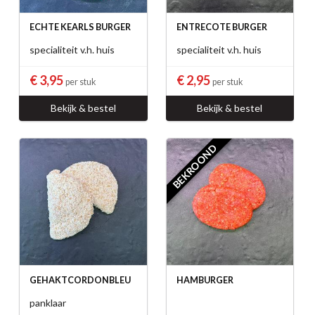
ECHTE KEARLS BURGER
ENTRECOTE BURGER
specialiteit v.h. huis
specialiteit v.h. huis
€ 3,95
€ 2,95
per stuk
per stuk
Bekijk & bestel
Bekijk & bestel
BEKROOND
GEHAKTCORDONBLEU
HAMBURGER
panklaar