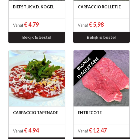
BIEFSTUK V.D. KOGEL
CARPACCIO ROLLETJE
€ 4,79
€ 5,98
Vanaf
Vanaf
Bekijk & bestel
Bekijk & bestel
B
L
O
N
D
E
D
'
A
Q
U
I
T
A
I
N
E
CARPACCIO TAPENADE
ENTRECOTE
€ 4,94
€ 12,47
Vanaf
Vanaf