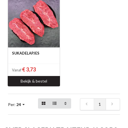
SUKADELAPJES
€ 3,73
Vanaf
Bekijk & bestel
1
Per:
24