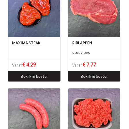
MAXIMA STEAK
RIBLAPPEN
stoovlees
€ 4,29
€ 7,77
Vanaf
Vanaf
Bekijk & bestel
Bekijk & bestel