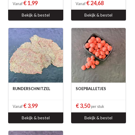
€ 1,99
€ 24,68
Vanaf
Vanaf
Bekijk & bestel
Bekijk & bestel
RUNDERSCHNITZEL
SOEPBALLETJES
€ 3,99
€ 3,50
Vanaf
per stuk
Bekijk & bestel
Bekijk & bestel