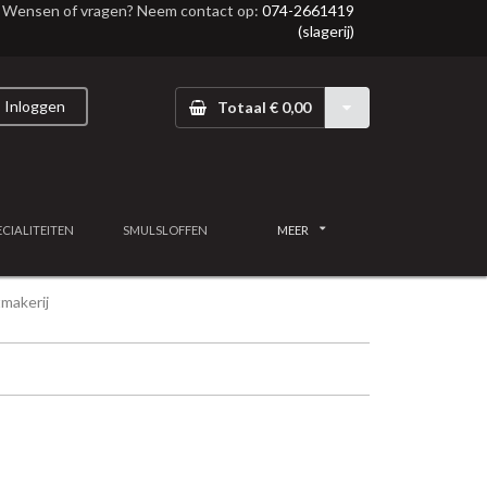
Wensen of vragen? Neem contact op:
074-2661419
(slagerij)
Inloggen
Totaal € 0,00
ECIALITEITEN
SMULSLOFFEN
MEER
makerij