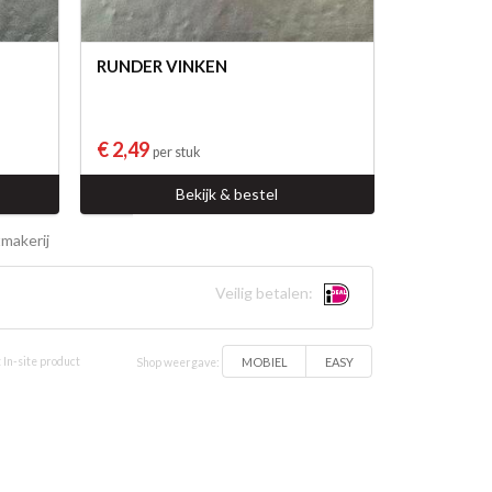
RUNDER VINKEN
€ 2,49
per stuk
Bekijk & bestel
makerij
Veilig betalen:
MOBIEL
EASY
 In-site product
Shop weergave: