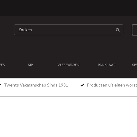
EES
KIP
VLEESWAREN
PANKLAAR
SP
Twents Vakmanschap Sinds 1931
Producten uit eigen worst