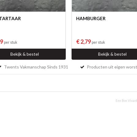
 TARTAAR
HAMBURGER
49
€ 2,79
per stuk
per stuk
Bekijk & bestel
Bekijk & bestel
Twents Vakmanschap Sinds 1931
Producten uit eigen worst
Een Bon Vivant