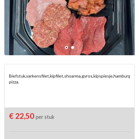
Biefstuk,varkensfilet,kipfilet,shoarma,gyros,kipspiesje,hamburgertje,
pizza.
€ 22,50
per stuk