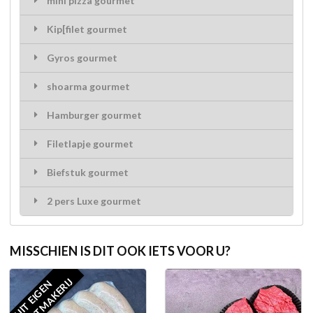
mini pizza gourmet
Kip[filet gourmet
Gyros gourmet
shoarma gourmet
Hamburger gourmet
Filetlapje gourmet
Biefstuk gourmet
2 pers Luxe gourmet
MISSCHIEN IS DIT OOK IETS VOOR U?
J
U
I
T
E
I
G
E
N
W
O
R
S
T
M
A
K
E
R
I