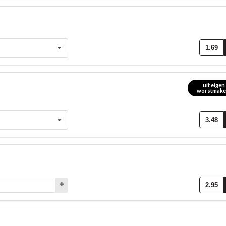
1.69
uit eigen
worstmaker
3.48
2.95