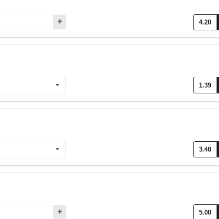
4.20
1.39
3.48
5.00