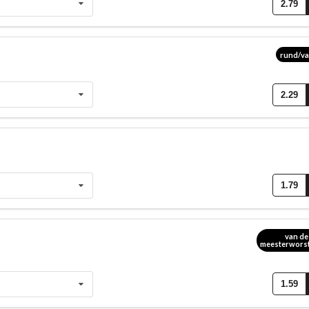
2.79
rund/va
2.29
1.79
van de
meesterwors
1.59