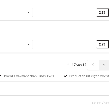
2.19
2.79
1 - 17 van 17
1
Twents Vakmanschap Sinds 1931
Producten uit eigen worst
Een Bon Vivant