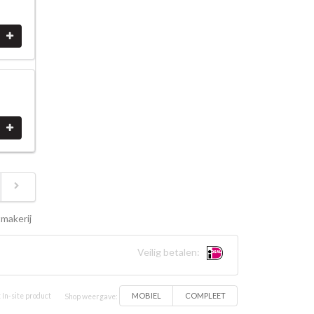
makerij
Veilig betalen:
MOBIEL
COMPLEET
 In-site product
Shop weergave: