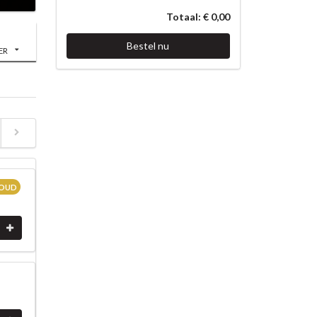
Totaal: € 0,00
Bestel nu
ER
OUD